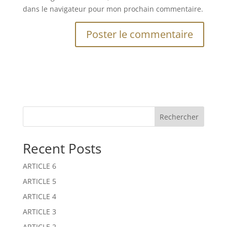
dans le navigateur pour mon prochain commentaire.
A
A
l
l
t
t
e
e
r
r
n
n
Rechercher
a
a
t
t
Recent Posts
i
i
v
v
ARTICLE 6
e
e
:
:
ARTICLE 5
ARTICLE 4
ARTICLE 3
ARTICLE 2