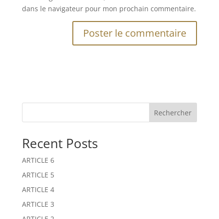
dans le navigateur pour mon prochain commentaire.
A
A
l
l
t
t
e
e
r
r
n
n
Rechercher
a
a
t
t
Recent Posts
i
i
v
v
ARTICLE 6
e
e
:
:
ARTICLE 5
ARTICLE 4
ARTICLE 3
ARTICLE 2