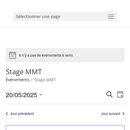
Sélectionner une page
Il n’y a pas de évènements à venir.
Stage MMT
Évènements
Stage MMT
Recher
Nav
20/05/2025
Recherche
Jour
de
et
Sélectionnez
vue
naviga
une
Év
Jour précédent
Jour suivant
de
date.
vues